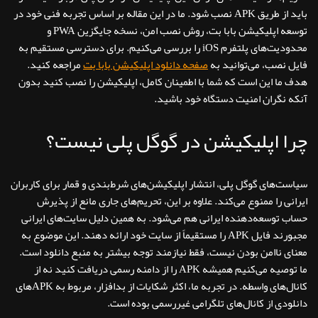
باید از طریق APK نصب شود. ما در این مقاله بر اساس تجربه فنی خود در
توسعه اپلیکیشن بابا بت، روش نصب امن، نسخه جایگزین PWA و
محدودیت‌های پلتفرم iOS را بررسی می‌کنیم. برای دسترسی مستقیم به
فایل نصب، می‌توانید به
صفحه دانلود اپلیکیشن بابا بت
مراجعه کنید.
هدف ما این است که شما با اطمینان کامل، اپلیکیشن را نصب کنید بدون
آنکه نگران امنیت دستگاه خود باشید.
چرا اپلیکیشن در گوگل پلی نیست؟
سیاست‌های گوگل پلی، انتشار اپلیکیشن‌های شرط‌بندی و قمار برای کاربران
ایرانی را ممنوع می‌کند. علاوه بر این، تحریم‌های جاری مانع از پذیرش
حساب توسعه‌دهنده ایرانی هم می‌شود. به همین دلیل سایت‌های ایرانی
مجبورند فایل APK را مستقیماً از سایت خود ارائه دهند. این موضوع به
معنای ناامن بودن نیست، فقط نیازمند توجه بیشتر به منبع دانلود است.
ما توصیه می‌کنیم همیشه APK را از دامنه رسمی دریافت کنید نه از
کانال‌های واسطه. در تجربه ما، اکثر شکایات از بدافزار، مربوط به APKهای
دانلودی از کانال‌های تلگرامی غیررسمی بوده است.