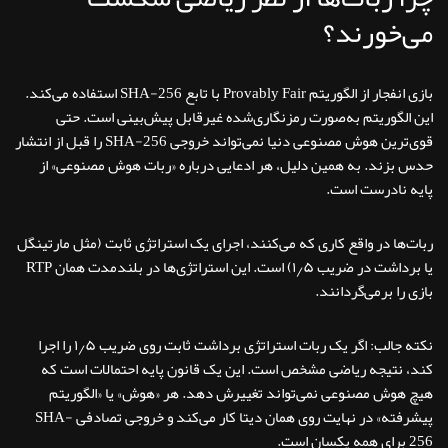
می‌خورند؟
بازی انفجار از الگوریتم Provably Fair با تابع SHA-256 استفاده می‌کند.
این الگوریتم به‌صورت رمزنگاری‌شده غیرقابل پیش‌بینی است. حتی
قوی‌ترین هوش مصنوعی دنیا نمی‌تواند خروجی SHA-256 را قبل از انتشار
حدس بزند. به همین دلیل، هر ادعایی درباره «ربات هوش مصنوعی» از
پایه نادرست است.
ربات‌ها در واقع کاری که می‌کنند، اجرای یک استراتژی ثابت (مثل مارتینگل
یا برداشت در ضریب ۱٫۵) است. این استراتژی‌ها در بلندمدت همان RTP
بازی را برمی‌گردانند.
نکته جالب: اگر یک ربات استراتژی برداشت ثابت روی ضریب ۱٫۵ را اجرا
کند، نتیجه ریاضی مشخص است. این یک قانون پایه احتمالات است که
هیچ هوش مصنوعی نمی‌تواند تغییرش دهد. هر «هوش» یا «الگوریتم
پیشرفته» در نهایت روی همان دیتا کار می‌کند و خروجی تصادفی SHA-
256 برای همه یکسان است.