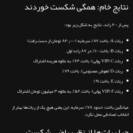
نتایج خام: همگی شکست خوردند
پس از ۲۰۰ راند، نتایج به شکل زیر بود:
ربات A: باخت ۸۲٪ سرمایه (۸۲۰٫۰۰۰ تومان از دست رفت)
ربات B: باخت ۱۰۰٪ در ۸۷ راند اول
ربات C (VIP پولی): باخت ۶۴٪ به علاوه هزینه اشتراک
ربات D (هوش مصنوعی): باخت ۷۹٪
ربات E: باخت ۹۱٪
ربات F (VIP پولی): باخت ۵۲٪ به علاوه ۳ میلیون تومان اشتراک
میانگین باخت: حدود ۷۸٪ سرمایه. این یعنی
هیچ یک از ربات‌ها بهتر از
انتخاب تصادفی عمل نکرد
.
چرا ربات‌ها از نظر ریاضی شکست